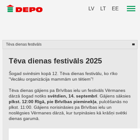
LV
LT
EE
Tēva dienas festivāls 2025
Šogad svinēsim kopā 12. Tēva dienas festivālu, ko rīko
“Vecāku organizācija mammām un tētiem”!
Tēva dienas gājiens pa Brīvības ielu un festivāls Vērmanes
dārzā šogad notiks
svētdien, 14. septembrī
. Gājiens sāksies
plkst. 12:00 Rīgā, pie Brīvības pieminekļa
, pulcēšanās no
plkst. 11:00. Gājiens norisināsies pa Brīvības ielu un
noslēgsies Vērmanes dārzā, kur turpināsies kā krāšņi svētki
dienas garumā.