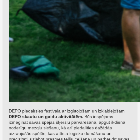
DEPO piedalīsies festivālā ar izglītojošām un izklaidējošām
DEPO skautu un gaidu aktivitātēm.
Būs iespējams
izmēģināt savas spējas šķēršļu pārvarēšanā, apgūt ikdienā
noderīgu mezglu siešanu, kā arī piedalīties dažādās
aizraujošās spēlēs, kas attīsta loģisko domāšanu un
precizitāti, uzlabot prasmes telšu celšanā un pārbaudīt savas