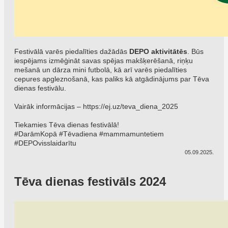
Festivālā varēs piedalīties dažādās
DEPO aktivitātēs
. Būs
iespējams izmēģināt savas spējas makšķerēšanā, riņķu
mešanā un dārza mini futbolā, kā arī varēs piedalīties
cepures apgleznošanā, kas paliks kā atgādinājums par Tēva
dienas festivālu.
Vairāk informācijas –
https://ej.uz/teva_diena_2025
Tiekamies Tēva dienas festivālā!
#DarāmKopā #Tēvadiena #mammamuntetiem
#DEPOvisslaidarītu
05.09.2025.
Tēva dienas festivāls 2024