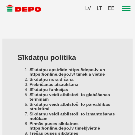
LV
LT
EE
Sīkdatņu politika
Sīkdatņu apstrāde
https://depo.lv
un
https://online.depo.lv/
tīmekļa vietnē
Sīkdatņu noraidīšana
Piekrišanas atsaukšana
Sīkdatņu funkcijas
Sīkdatņu veidi atbilstoši to glabāšanas
termiņam
Sīkdatņu veidi atbilstoši to pārvaldības
struktūrai
Sīkdatņu veidi atbilstoši to izmantošanas
nolūkam
Pirmās puses sīkdatnes
https://online.depo.lv
tīmekļvietnē
Trešās puses sīkdatnes