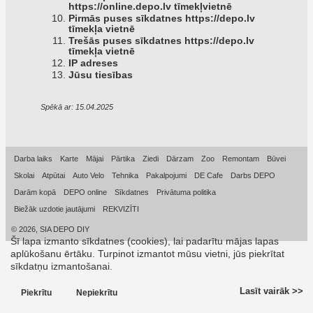
https://online.depo.lv
tīmekļvietnē
Pirmās puses sīkdatnes
https://depo.lv
tīmekļa vietnē
Trešās puses sīkdatnes
https://depo.lv
tīmekļa vietnē
IP adreses
Jūsu tiesības
Spēkā ar: 15.04.2025
Darba laiks
Karte
Mājai
Pārtika
Ziedi
Dārzam
Zoo
Remontam
Būvei
Skolai
Atpūtai
Auto Velo
Tehnika
Pakalpojumi
DE Cafe
Darbs DEPO
Darām kopā
DEPO online
Sīkdatnes
Privātuma politika
Biežāk uzdotie jautājumi
REKVIZĪTI
© 2026, SIA DEPO DIY
Šī lapa izmanto sīkdatnes (cookies), lai padarītu mājas lapas
aplūkošanu ērtāku. Turpinot izmantot mūsu vietni, jūs piekrītat
sīkdatņu izmantošanai.
Lasīt vairāk >>
Piekrītu
Nepiekrītu