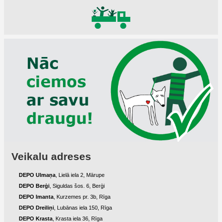
Veikalu adreses
DEPO Ulmaņa
, Lielā iela 2, Mārupe
DEPO Berģi
, Siguldas šos. 6, Berģi
DEPO Imanta
, Kurzemes pr. 3b, Rīga
DEPO Dreiliņi
, Lubānas iela 150, Rīga
DEPO Krasta
, Krasta iela 36, Rīga