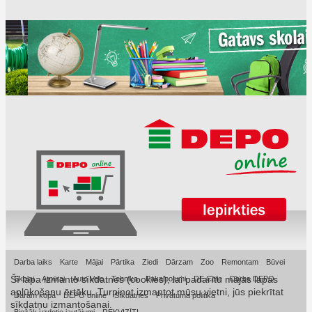
Darba laiks
Karte
Mājai
Pārtika
Ziedi
Dārzam
Zoo
Remontam
Būvei
Šī lapa izmanto sīkdatnes (cookies), lai padarītu mājas lapas
Skolai
Atpūtai
Auto Velo
Tehnika
Pakalpojumi
DE Cafe
Darbs DEPO
aplūkošanu ērtāku. Turpinot izmantot mūsu vietni, jūs piekrītat
Darām kopā
DEPO online
Sīkdatnes
Privātuma politika
sīkdatņu izmantošanai.