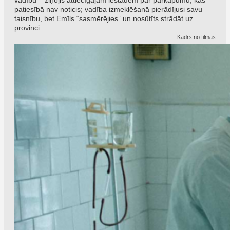
patiesībā nav noticis; vadība izmeklēšanā pierādījusi savu
taisnību, bet Emīls “sasmērējies” un nosūtīts strādāt uz
provinci.
Kadrs no filmas