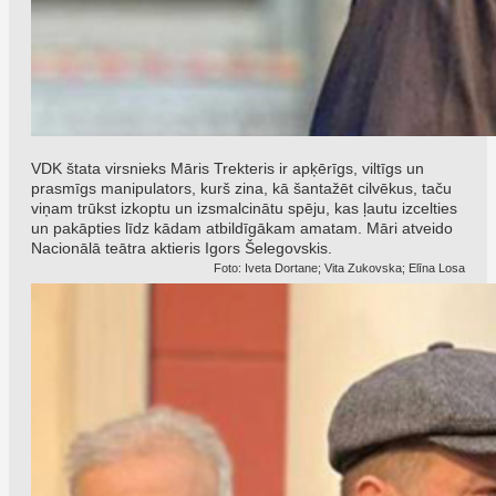
VDK štata virsnieks Māris Trekteris ir apķērīgs, viltīgs un
prasmīgs manipulators, kurš zina, kā šantažēt cilvēkus, taču
viņam trūkst izkoptu un izsmalcinātu spēju, kas ļautu izcelties
un pakāpties līdz kādam atbildīgākam amatam. Māri atveido
Nacionālā teātra aktieris Igors Šelegovskis.
Foto: Iveta Dortane; Vita Zukovska; Elīna Losa