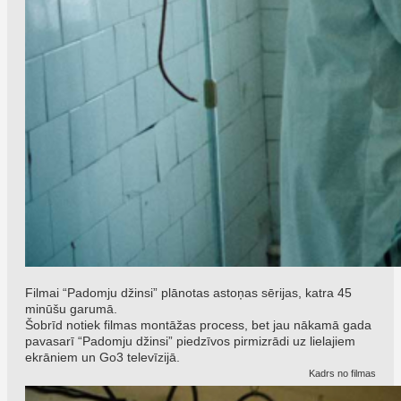
Filmai “Padomju džinsi” plānotas astoņas sērijas, katra 45
minūšu garumā.
Šobrīd notiek filmas montāžas process, bet jau nākamā gada
pavasarī “Padomju džinsi” piedzīvos pirmizrādi uz lielajiem
ekrāniem un Go3 televīzijā.
Kadrs no filmas