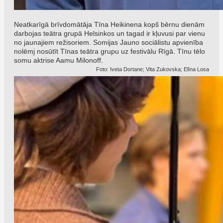
Neatkarīgā brīvdomātāja Tīna Heikinena kopš bērnu dienām
darbojas teātra grupā Helsinkos un tagad ir kļuvusi par vienu
no jaunajiem režisoriem. Somijas Jauno sociālistu apvienība
nolēmj nosūtīt Tīnas teātra grupu uz festivālu Rīgā. Tīnu tēlo
somu aktrise Aamu Milonoff.
Foto: Iveta Dortane; Vita Zukovska; Elīna Losa