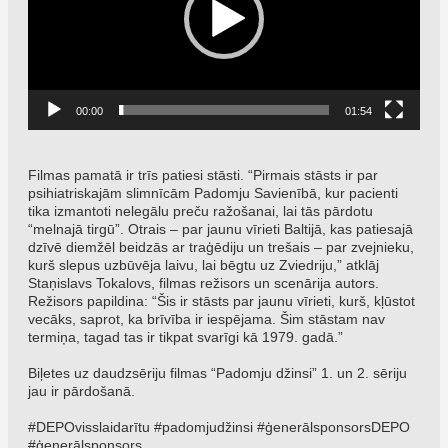
00:00
01:54
Filmas pamatā ir trīs patiesi stāsti. “Pirmais stāsts ir par
psihiatriskajām slimnīcām Padomju Savienībā, kur pacienti
tika izmantoti nelegālu preču ražošanai, lai tās pārdotu
“melnajā tirgū”. Otrais – par jaunu vīrieti Baltijā, kas patiesajā
dzīvē diemžēl beidzās ar traģēdiju un trešais – par zvejnieku,
kurš slepus uzbūvēja laivu, lai bēgtu uz Zviedriju,” atklāj
Staņislavs Tokalovs, filmas režisors un scenārija autors.
Režisors papildina: “Šis ir stāsts par jaunu vīrieti, kurš, kļūstot
vecāks, saprot, ka brīvība ir iespējama. Šim stāstam nav
termiņa, tagad tas ir tikpat svarīgi kā 1979. gadā.”
Biļetes uz daudzsēriju filmas “Padomju džinsi” 1. un 2. sēriju
jau ir
pārdošanā.
#DEPOvisslaidarītu #padomjudžinsi #ģenerālsponsorsDEPO
#ģenerālsponsors