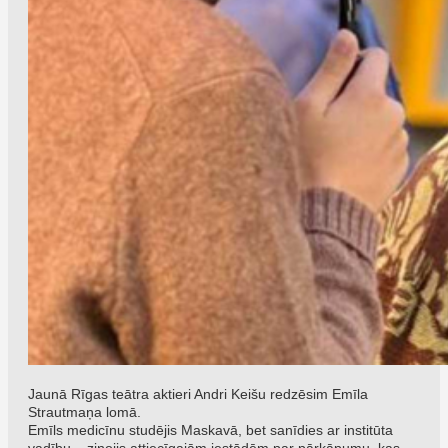
Jaunā Rīgas teātra aktieri Andri Keišu redzēsim Emīla
Strautmaņa lomā.
Emīls medicīnu studējis Maskavā, bet sanīdies ar institūta
vadību – ziņojis attiecīgajām iestādēm par pārkāpumu, kas