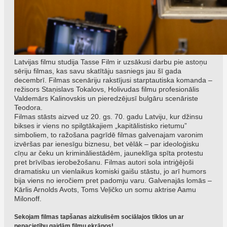
Latvijas filmu studija Tasse Film ir uzsākusi darbu pie astoņu
sēriju filmas, kas savu skatītāju sasniegs jau šī gada
decembrī. Filmas scenāriju rakstījusi starptautiska komanda –
režisors Staņislavs Tokalovs, Holivudas filmu profesionālis
Valdemārs Kalinovskis un pieredzējusī bulgāru scenāriste
Teodora.
Filmas stāsts aizved uz 20. gs. 70. gadu Latviju, kur džinsu
bikses ir viens no spilgtākajiem „kapitālistisko rietumu”
simboliem, to ražošana pagrīdē filmas galvenajam varonim
izvēršas par ienesīgu biznesu, bet vēlāk – par ideoloģisku
cīņu ar čeku un krimināliestādēm, jauneklīga spīta protestu
pret brīvības ierobežošanu. Filmas autori sola intriģējoši
dramatisku un vienlaikus komiski gaišu stāstu, jo arī humors
bija viens no ieročiem pret padomju varu. Galvenajās lomās –
Kārlis Arnolds Avots, Toms Veļičko un somu aktrise Aamu
Milonoff.
Sekojam filmas tapšanas aizkulisēm sociālajos tīklos un ar
nepacietību gaidām filmu ekrānos!