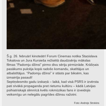
Š.g. 26. februārī kinoteātrī Forum Cinemas notika Staņislava
Tokalova un Jura Kursieša režisētā daudzsēriju mākslas
filmas “Padomju džinsi” pirmo divu sēriju pirmizrāde. Krāšņais
pasākums pulcēja kopā radošo komandu, skatītājus un
atbalstītājus. “Padomju džinsi” ir stāsts par biksēm, kas
izmainīja pasauli!
Septiņdesmito gadu izskaņā – laikā, kad visā PSRS ir izvērsta
pati sīvākā propaganda pret rietumu kultūru – kādā Latvijas
psihiatriskajā slimnīcā kvēls rokmūzikas fans ir izveidojis
veiksmīgu un nelegālu pagrīdes džinsu ražotni.
Foto: Andrejs Strokins