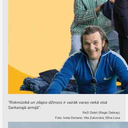
“Rokmūzikā un zilajos džinsos ir vairāk varas nekā visā
Sarkanajā armijā”.
Režī Debrī (Regis Debray)
Foto: Iveta Dortane; Vita Zukovska; Elīna Losa