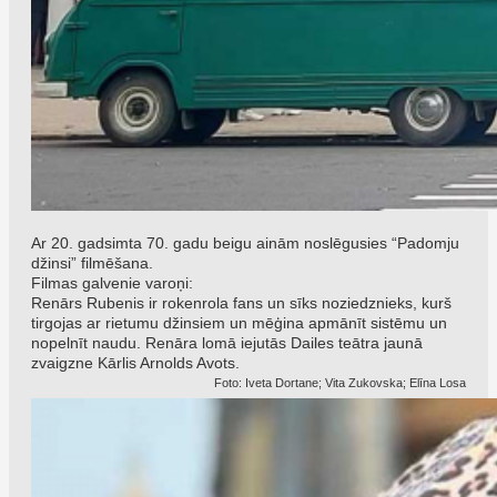
Ar 20. gadsimta 70. gadu beigu ainām noslēgusies “Padomju
džinsi” filmēšana.
Filmas galvenie varoņi:
Renārs Rubenis ir rokenrola fans un sīks noziedznieks, kurš
tirgojas ar rietumu džinsiem un mēģina apmānīt sistēmu un
nopelnīt naudu. Renāra lomā iejutās Dailes teātra jaunā
zvaigzne Kārlis Arnolds Avots.
Foto: Iveta Dortane; Vita Zukovska; Elīna Losa