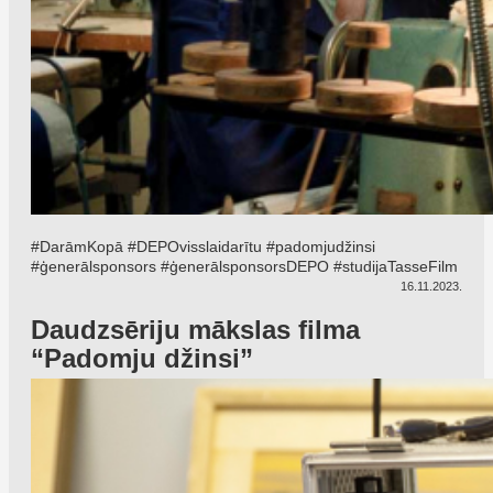
#DarāmKopā #DEPOvisslaidarītu #padomjudžinsi
#ģenerālsponsors #ģenerālsponsorsDEPO #studijaTasseFilm
16.11.2023.
Daudzsēriju mākslas filma
“Padomju džinsi”