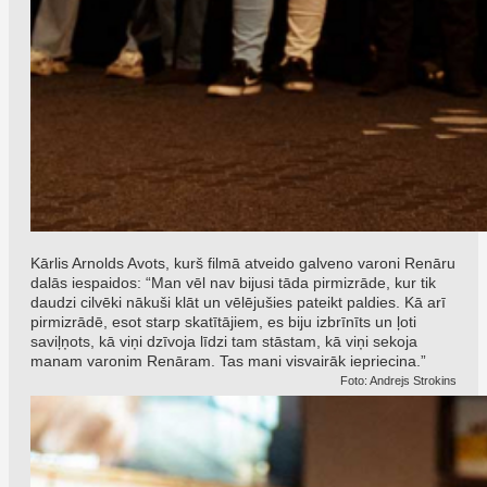
Kārlis Arnolds Avots, kurš filmā atveido galveno varoni Renāru
dalās iespaidos: “Man vēl nav bijusi tāda pirmizrāde, kur tik
daudzi cilvēki nākuši klāt un vēlējušies pateikt paldies. Kā arī
pirmizrādē, esot starp skatītājiem, es biju izbrīnīts un ļoti
saviļņots, kā viņi dzīvoja līdzi tam stāstam, kā viņi sekoja
manam varonim Renāram. Tas mani visvairāk iepriecina.”
Foto: Andrejs Strokins