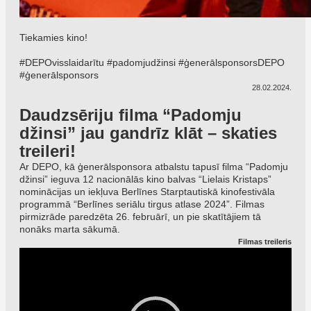
Tiekamies kino!
#DEPOvisslaidarītu #padomjudžinsi #ģenerālsponsorsDEPO
#ģenerālsponsors
28.02.2024.
Daudzsēriju filma “Padomju
džinsi” jau gandrīz klāt – skaties
treileri!
Ar DEPO, kā ģenerālsponsora atbalstu tapusī filma “Padomju
džinsi” ieguva 12 nacionālās kino balvas “Lielais Kristaps”
nominācijas un iekļuva Berlīnes Starptautiskā kinofestivāla
programmā “Berlīnes seriālu tirgus atlase 2024”. Filmas
pirmizrāde paredzēta 26. februārī, un pie skatītājiem tā
nonāks marta sākumā.
Filmas treileris
Video
Player