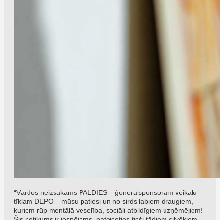
“Vārdos neizsakāms PALDIES – ģenerālsponsoram veikalu
tīklam DEPO – mūsu patiesi un no sirds labiem draugiem,
kuriem rūp mentālā veselība, sociāli atbildīgiem uzņēmējiem!
Šis notikums ir iespējams, pateicoties tieši tādiem cilvēkiem,