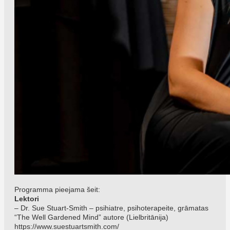
Programma pieejama šeit:
Lektori
– Dr. Sue Stuart-Smith – psihiatre, psihoterapeite, grāmatas
“The Well Gardened Mind” autore (Lielbritānija)
https://www.suestuartsmith.com/