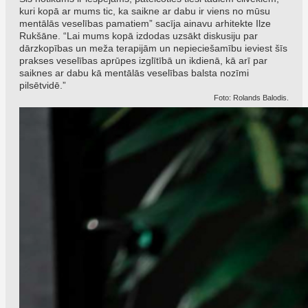
kuri kopā ar mums tic, ka saikne ar dabu ir viens no mūsu
mentālās veselības pamatiem” sacīja ainavu arhitekte Ilze
Rukšāne. “Lai mums kopā izdodas uzsākt diskusiju par
dārzkopības un meža terapijām un nepieciešamību ieviest šīs
prakses veselības aprūpes izglītībā un ikdienā, kā arī par
saiknes ar dabu kā mentālās veselības balsta nozīmi
pilsētvidē.”
Foto: Rolands Balodis.