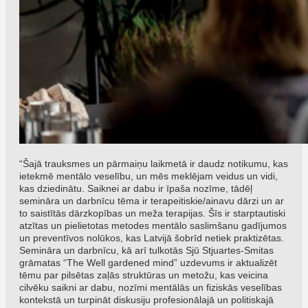
“Šajā trauksmes un pārmaiņu laikmetā ir daudz notikumu, kas
ietekmē mentālo veselību, un mēs meklējam veidus un vidi,
kas dziedinātu. Saiknei ar dabu ir īpaša nozīme, tādēļ
semināra un darbnīcu tēma ir terapeitiskie/ainavu dārzi un ar
to saistītās dārzkopības un meža terapijas. Šīs ir starptautiski
atzītas un pielietotas metodes mentālo saslimšanu gadījumos
un preventīvos nolūkos, kas Latvijā šobrīd netiek praktizētas.
Semināra un darbnīcu, kā arī tulkotās Sjū Stjuartes-Smitas
grāmatas “The Well gardened mind” uzdevums ir aktualizēt
tēmu par pilsētas zaļās struktūras un metožu, kas veicina
cilvēku saikni ar dabu, nozīmi mentālās un fiziskās veselības
kontekstā un turpināt diskusiju profesionālajā un politiskajā