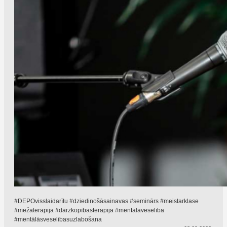
#DEPOvisslaidarītu #dziedinošāsainavas #seminārs #meistarklase
#mežaterapija #dārzkopībasterapija #mentālāveselība
#mentālāsveselībasuzlabošana