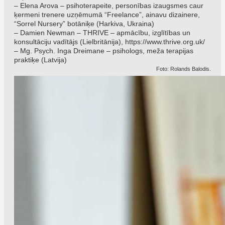
– Elena Arova – psihoterapeite, personības izaugsmes caur
ķermeni trenere uzņēmumā “Freelance”, ainavu dizainere,
“Sorrel Nursery” botāniķe (Harkiva, Ukraina)
– Damien Newman – THRIVE – apmācību, izglītības un
konsultāciju vadītājs (Lielbritānija),
https://www.thrive.org.uk/
– Mg. Psych. Inga Dreimane – psihologs, meža terapijas
praktiķe (Latvija)
Foto: Rolands Balodis.