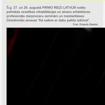
Š.g. 27. un 28. augustā PIRMO REIZI LATVIJĀ notiks
psihiskās veselības rehabilitācijas un ainavu arhitektūras
profesionāļu starpnozaru seminārs un meistarklases
Dziedinošās ainavas “Kā saikne ar dabu palīdz izdzīvot”.
Foto: Rolands Balodis.