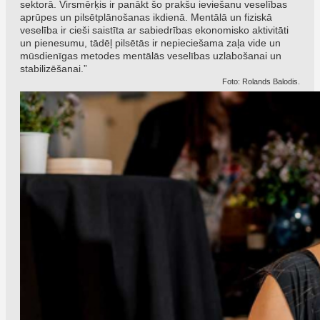
sektorā. Virsmērķis ir panākt šo prakšu ieviešanu veselības
aprūpes un pilsētplānošanas ikdienā. Mentālā un fiziskā
veselība ir cieši saistīta ar sabiedrības ekonomisko aktivitāti
un pienesumu, tādēļ pilsētās ir nepieciešama zaļa vide un
mūsdienīgas metodes mentālās veselības uzlabošanai un
stabilizēšanai.”
Foto: Rolands Balodis.