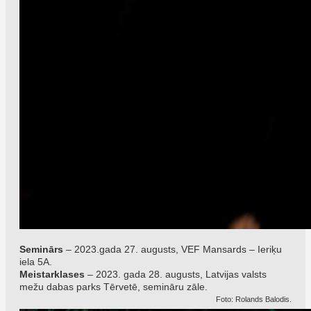
Seminārs
– 2023.gada 27. augusts, VEF Mansards – Ieriķu
iela 5A.
Meistarklases
– 2023. gada 28. augusts, Latvijas valsts
mežu dabas parks Tērvetē, semināru zāle.
Foto: Rolands Balodis.