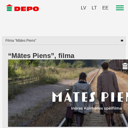
LV
LT
EE
“Mātes Piens”, filma