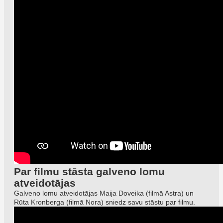
Par filmu stāsta galveno lomu
atveidotājas
Galveno lomu atveidotājas Maija Doveika (filmā Astra) un
Rūta Kronberga (filmā Nora) sniedz savu stāstu par filmu.