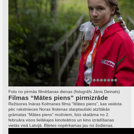
Foto no pirmās filmēšanas dienas (fotogrāfs Jānis Deinats)
Filmas “Mātes piens” pirmizrāde
Režisores Ināras Kolmanes filma “Mātes piens”, kas veidota
pēc rakstnieces Noras Ikstenas starptautiski atzītākās
grāmatas “Mātes piens” motīviem, būs skatāma no 2.
februāra visos lielākajos kinoteātros un kino izrādīšanas
vietās visā Latvijā. Biļetes nopērkamas jau no šodienas.