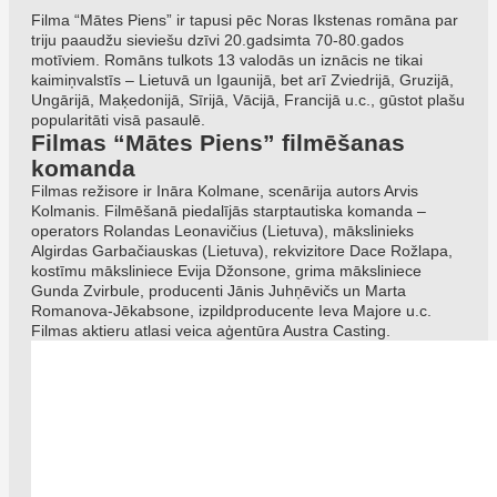
Filma “Mātes Piens” ir tapusi pēc Noras Ikstenas romāna par
triju paaudžu sieviešu dzīvi 20.gadsimta 70-80.gados
motīviem. Romāns tulkots 13 valodās un iznācis ne tikai
kaimiņvalstīs – Lietuvā un Igaunijā, bet arī Zviedrijā, Gruzijā,
Ungārijā, Maķedonijā, Sīrijā, Vācijā, Francijā u.c., gūstot plašu
popularitāti visā pasaulē.
Filmas “Mātes Piens” filmēšanas
komanda
Filmas režisore ir Ināra Kolmane, scenārija autors Arvis
Kolmanis. Filmēšanā piedalījās starptautiska komanda –
operators Rolandas Leonavičius (Lietuva), mākslinieks
Algirdas Garbačiauskas (Lietuva), rekvizitore Dace Rožlapa,
kostīmu māksliniece Evija Džonsone, grima māksliniece
Gunda Zvirbule, producenti Jānis Juhņēvičs un Marta
Romanova-Jēkabsone, izpildproducente Ieva Majore u.c.
Filmas aktieru atlasi veica aģentūra Austra Casting.