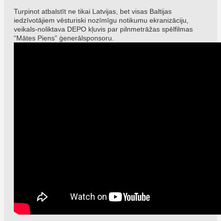
Turpinot atbalstīt ne tikai Latvijas, bet visas Baltijas
iedzīvotājiem vēsturiski nozīmīgu notikumu ekranizāciju,
veikals-noliktava DEPO kļuvis par pilnmetrāžas spēlfilmas
“Mātes Piens” ģenerālsponsoru.