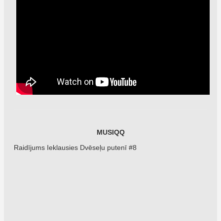
MUSIQQ
Raidījums Ieklausies Dvēseļu putenī #8
.