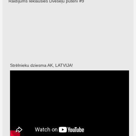
Raidījums Ieklausies Dvēseļu putenī #9
Strēlnieku dziesma AK, LATVIJA!