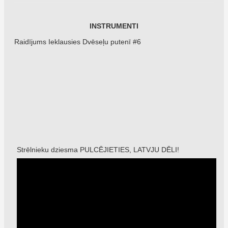
INSTRUMENTI
Raidījums Ieklausies Dvēseļu putenī #6
Strēlnieku dziesma PULCĒJIETIES, LATVJU DĒLI!