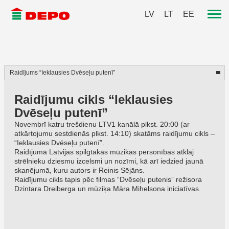
LV
LT
EE
Raidījumu cikls “Ieklausies
Dvēseļu putenī”
Novembrī katru trešdienu LTV1 kanālā plkst. 20:00 (ar
atkārtojumu sestdienās plkst. 14:10) skatāms raidījumu cikls –
“Ieklausies Dvēseļu putenī”.
Raidījumā Latvijas spilgtākās mūzikas personības atklāj
strēlnieku dziesmu izcelsmi un nozīmi, kā arī iedzied jaunā
skanējumā, kuru autors ir Reinis Sējāns.
Raidījumu cikls tapis pēc filmas “Dvēseļu putenis” režisora
Dzintara Dreiberga un mūziķa Māra Mihelsona iniciatīvas.