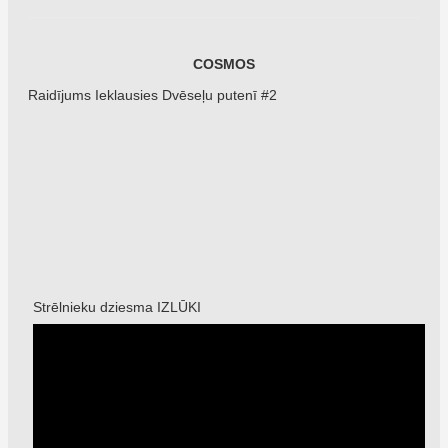
COSMOS
Raidījums Ieklausies Dvēseļu putenī #2
Strēlnieku dziesma IZLŪKI