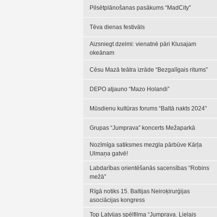
Pilsētplānošanas pasākums “MadCity”
Tēva dienas festivāls
Aizsniegt dzelmi: vienatnē pāri Klusajam
okeānam
Cēsu Mazā teātra izrāde “Bezgalīgais ritums”
DEPO atjauno “Mazo Holandi”
Mūsdienu kultūras forums “Baltā nakts 2024”
Grupas “Jumprava” koncerts Mežaparkā
Nozīmīga satiksmes mezgla pārbūve Kārļa
Ulmaņa gatvē!
Labdarības orientēšanās sacensības “Robins
mežā”
Rīgā notiks 15. Baltijas Neiroķirurģijas
asociācijas kongress
Top Latvijas spēlfilma “Jumprava. Lielais