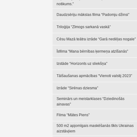
notikums.”
Daudzsēriju mākslas filma “Padomju džinsi”
Triloģija “Zīmogs sarkanā vaskā”
Cēsu Mazā teātra izrāde “Garā nedēļas nogale”
Īsfilma “Mana bērnības ķermeņa atzīšanās”
Izstāde “Horizonts uz sliekšņa”
Tālšaušanas apmācības “Vienoti valstij 2023”
Izrāde “Sirēnas dziesma”
Seminārs un meistarklases “Dziedinošās
ainavas”
Filma “Mātes Piens”
500 m2 apjomīgais maskēšanās tīkls Ukrainas
aizstāvjiem