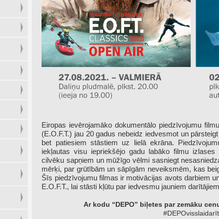
Eiropas ievērojamāko dokumentālo piedzīvojumu film
(E.O.F.T.) jau 20 gadus nebeidz iedvesmot un pārsteigt s
bet patiesiem stāstiem uz lielā ekrāna. Piedzīvoj
iekļautas visu iepriekšējo gadu labāko filmu izlases
cilvēku sapņiem un mūžīgo vēlmi sasniegt nesasniedz
mērķi, par grūtībām un sāpīgām neveiksmēm, kas b
Šīs piedzīvojumu filmas ir motivācijas avots darbiem 
E.O.F.T., lai stāsti kļūtu par iedvesmu jauniem darītājiem
Ar kodu “DEPO” biļetes par zemāku ce
#DEPOvisslaidarī