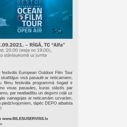
u festivāls European Outdoor Film Tour
katītājus visā pasaulē ar neticamiem,
umu filmu festivāla programmā šogad ir
 no visas pasaules, kuras stāstīs par
amo, par neatlaidību un degsmi ceļā uz
eigās vainagojas ar neticamām uzvarām.
un piedzīvojumiem, tāpēc DEPO atbalsta
!
nu
www.BILESUSERVISS.lv
tu