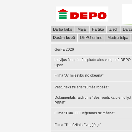
Darba laiks
Mājai
Pārtika
Ziedi
Dārz
Darām kopā
DEPO online
Mediju telpa
Gen-E 2026
Latvijas čempionāts pludmales volejbolā DEPO
Open
Filma “Ar mīlestību no okeāna”
Vēsturisks trilleris “Tumšā robeža”
Dokumentāls raidījums “Seši veidi, kā piemuļķot
PSRS”
Filma “Tīklā. TTT leģendas dzimšana”
Filma “Tumšzilais Evaņģēlijs”