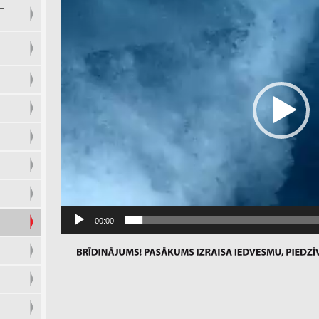
Player
–
00:00