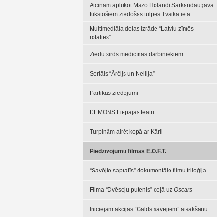
Aicinām aplūkot Mazo Holandi Sarkandaugavā 
tūkstošiem ziedošās tulpes Tvaika ielā
Multimediāla dejas izrāde “Latvju zīmēs
rotāties”
Ziedu sirds medicīnas darbiniekiem
Seriāls “Ārčijs un Nellija”
Pārtikas ziedojumi
DĒMŌNS Liepājas teātrī
Turpinām airēt kopā ar Kārli
Piedzīvojumu filmas E.O.F.T.
“Savējie sapratīs” dokumentālo filmu triloģija
Filma “Dvēseļu putenis” ceļā uz
Oscars
Iniciējam akcijas “Galds savējiem” atsākšanu