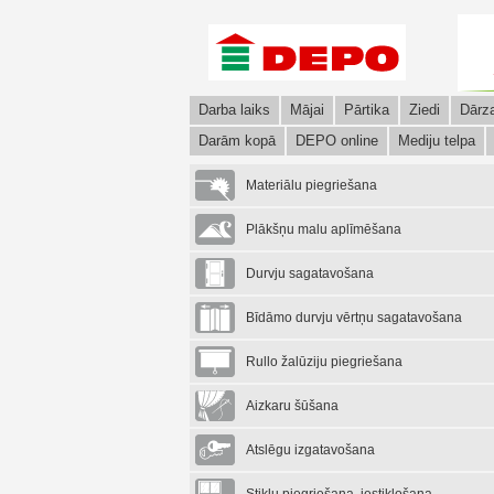
Darba laiks
Mājai
Pārtika
Ziedi
Dārz
Darām kopā
DEPO online
Mediju telpa
Materiālu piegriešana
Plākšņu malu aplīmēšana
Durvju sagatavošana
Bīdāmo durvju vērtņu sagatavošana
Rullo žalūziju piegriešana
Aizkaru šūšana
Atslēgu izgatavošana