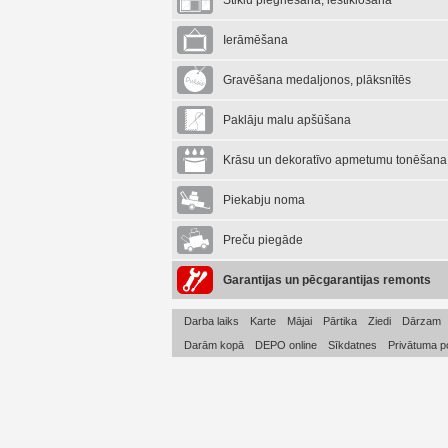
Stiklu piegriešana, iestiklošana
Ierāmēšana
Gravēšana medaljonos, plāksnītēs
Paklāju malu apšūšana
Krāsu un dekoratīvo apmetumu tonēšana
Piekabju noma
Preču piegāde
Garantijas un pēcgarantijas remonts
Darba laiks
Karte
Mājai
Pārtika
Ziedi
Dārzam
Darām kopā
DEPO online
Sīkdatnes
Privātuma po