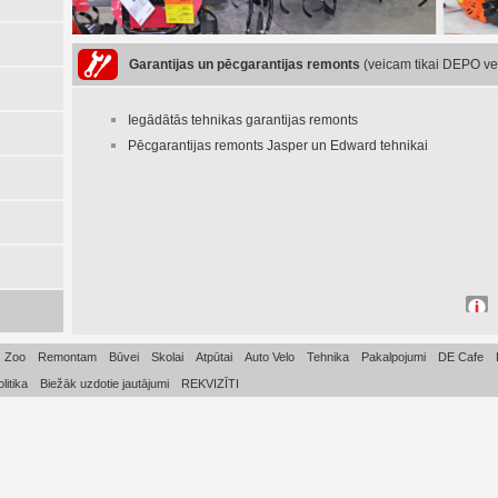
Garantijas un pēcgarantijas remonts
(veicam tikai DEPO vei
Iegādātās tehnikas garantijas remonts
Pēcgarantijas remonts Jasper un Edward tehnikai
Zoo
Remontam
Būvei
Skolai
Atpūtai
Auto Velo
Tehnika
Pakalpojumi
DE Cafe
litika
Biežāk uzdotie jautājumi
REKVIZĪTI