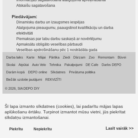
Informācijas sagatavošana atalgojuma aprēķināšanai
Atskaišu sagatavošana
Piedāvājam:
Dinamisku darbu un izaugsmes iespējas
Atalgojuma pieaugumu, paaugstinot kvalifikāciju un darba
efektivitāti
Piemaksas par labu darbu saskaņā ar novērtējumu
Apmaksātu obligāto veselības pārbaudi
Veselības apdrošināšanu pēc 1 nostrādāta gada
Darba laiks
Karte
Mājai
Pārtika
Ziedi
Dārzam
Zoo
Remontam
Būvei
Skolai
Atpūtai
Auto Velo
Tehnika
Pakalpojumi
DE Cafe
Darbs DEPO
Darām kopā
DEPO online
Sīkdatnes
Privātuma politika
Biežāk uzdotie jautājumi
REKVIZĪTI
© 2026, SIA DEPO DIY
Šī lapa izmanto sīkdatnes (cookies), lai padarītu mājas lapas
aplūkošanu ērtāku. Turpinot izmantot mūsu vietni, jūs piekrītat
sīkdatņu izmantošanai.
Lasīt vairāk >>
Piekrītu
Nepiekrītu