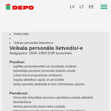
LV
LT
EE
Darba laiks
Veikala personāla lietvedis/-e
Veikala personāla lietvedis/-e
Atalgojums: 1600–1900 EUR bruto/mēn.
Prasības:
Izglītība personālvadībā vai sociālajās zinātnēs
Iepriekšēja pieredze personāla lietveža amatā
Labas Excel programmas zināšanas
Augsta atbildības sajuta un precizitāte
Spēja operatīvi apstrādāt ar lielu informācijas apjomu
Pienākumi:
Personāla lietvedības procesu uzturēšana veikalā atbilstoši
likumdošanai
Veikala personāla darba laika uzskaite