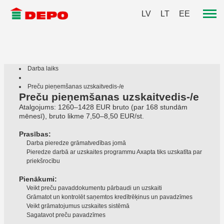
LV
LT
EE
Darba laiks
Preču pieņemšanas uzskaitvedis-/e
Preču pieņemšanas uzskaitvedis-/e
Atalgojums: 1260–1428 EUR bruto (par 168 stundām
mēnesī), bruto likme 7,50–8,50 EUR/st.
Prasības:
Darba pieredze grāmatvedības jomā
Pieredze darbā ar uzskaites programmu Axapta tiks uzskatīta par
priekšrocību
Pienākumi:
Veikt preču pavaddokumentu pārbaudi un uzskaiti
Grāmatot un kontrolēt saņemtos kredītrēķinus un pavadzīmes
Veikt grāmatojumus uzskaites sistēmā
Sagatavot preču pavadzīmes