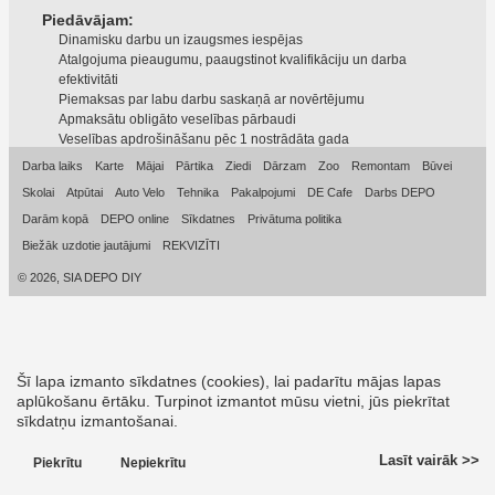
Piedāvājam:
Dinamisku darbu un izaugsmes iespējas
Atalgojuma pieaugumu, paaugstinot kvalifikāciju un darba
efektivitāti
Piemaksas par labu darbu saskaņā ar novērtējumu
Apmaksātu obligāto veselības pārbaudi
Veselības apdrošināšanu pēc 1 nostrādāta gada
Darba laiks
Karte
Mājai
Pārtika
Ziedi
Dārzam
Zoo
Remontam
Būvei
Skolai
Atpūtai
Auto Velo
Tehnika
Pakalpojumi
DE Cafe
Darbs DEPO
Darām kopā
DEPO online
Sīkdatnes
Privātuma politika
Biežāk uzdotie jautājumi
REKVIZĪTI
© 2026, SIA DEPO DIY
Šī lapa izmanto sīkdatnes (cookies), lai padarītu mājas lapas
aplūkošanu ērtāku. Turpinot izmantot mūsu vietni, jūs piekrītat
sīkdatņu izmantošanai.
Lasīt vairāk >>
Piekrītu
Nepiekrītu