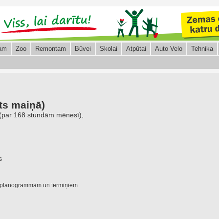
am
Zoo
Remontam
Būvei
Skolai
Atpūtai
Auto Velo
Tehnika
kts maiņā)
(par 168 stundām mēnesī),
s
oši planogrammām un termiņiem