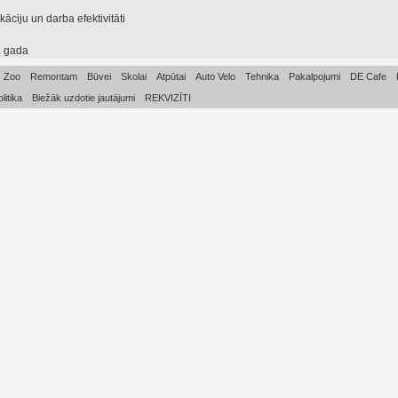
āciju un darba efektivitāti
a gada
Zoo
Remontam
Būvei
Skolai
Atpūtai
Auto Velo
Tehnika
Pakalpojumi
DE Cafe
litika
Biežāk uzdotie jautājumi
REKVIZĪTI