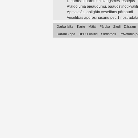
Dinamisku darbu un izaugsmes iespējas
Atalgojuma pieaugumu, paaugstinot kvalifik
Apmaksātu obligāto veselības pārbaudi
Veselības apdrošināšanu pēc 1 nostrādāt
Darba laiks
Karte
Mājai
Pārtika
Ziedi
Dārzam
Darām kopā
DEPO online
Sīkdatnes
Privātuma po