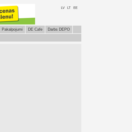
LV
LT
EE
Pakalpojumi
DE Cafe
Darbs DEPO