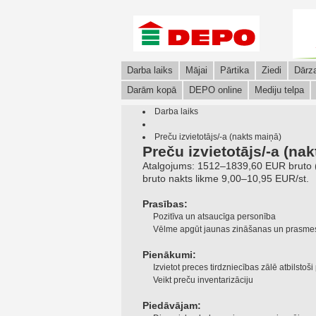
Darba laiks
Mājai
Pārtika
Ziedi
Dārz
Darām kopā
DEPO online
Mediju telpa
Darba laiks
Preču izvietotājs/-a (nakts maiņā)
Preču izvietotājs/-a (na
Atalgojums: 1512–1839,60 EUR bruto 
bruto nakts likme 9,00–10,95 EUR/st.
Prasības:
Pozitīva un atsaucīga personība
Vēlme apgūt jaunas zināšanas un prasme
Pienākumi:
Izvietot preces tirdzniecības zālē atbilst
Veikt preču inventarizāciju
Piedāvājam: