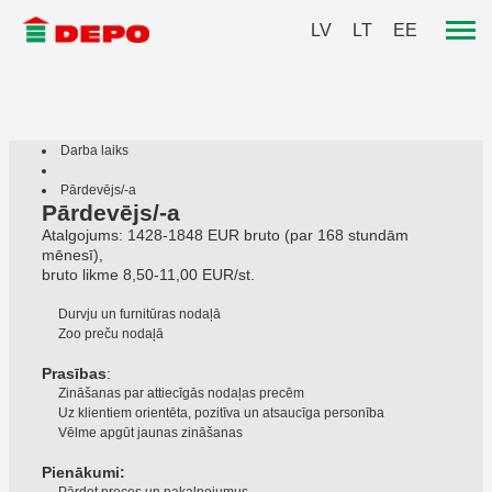
LV
LT
EE
Darba laiks
Pārdevējs/-a
Pārdevējs/-a
Atalgojums: 1428-1848 EUR bruto (par 168 stundām
mēnesī),
bruto likme 8,50-11,00 EUR/st.
Durvju un furnitūras nodaļā
Zoo preču nodaļā
Prasības
:
Zināšanas par attiecīgās nodaļas precēm
Uz klientiem orientēta, pozitīva un atsaucīga personība
Vēlme apgūt jaunas zināšanas
Pienākumi: