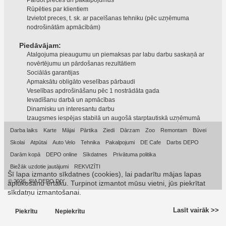
Pārdot preces un pakalpojumus
Rūpēties par klientiem
Izvietot preces, t. sk. ar pacelšanas tehniku (pēc uzņēmuma
nodrošinātām apmācībām)
Piedāvājam:
Atalgojuma pieaugumu un piemaksas par labu darbu saskaņā ar
novērtējumu un pārdošanas rezultātiem
Sociālās garantijas
Apmaksātu obligāto veselības pārbaudi
Veselības apdrošināšanu pēc 1 nostrādāta gada
Ievadīšanu darbā un apmācības
Dinamisku un interesantu darbu
Izaugsmes iespējas stabilā un augošā starptautiskā uzņēmumā
Darba laiks
Karte
Mājai
Pārtika
Ziedi
Dārzam
Zoo
Remontam
Būvei
Skolai
Atpūtai
Auto Velo
Tehnika
Pakalpojumi
DE Cafe
Darbs DEPO
Darām kopā
DEPO online
Sīkdatnes
Privātuma politika
Biežāk uzdotie jautājumi
REKVIZĪTI
Šī lapa izmanto sīkdatnes (cookies), lai padarītu mājas lapas
© 2026, SIA DEPO DIY
aplūkošanu ērtāku. Turpinot izmantot mūsu vietni, jūs piekrītat
sīkdatņu izmantošanai.
Lasīt vairāk >>
Piekrītu
Nepiekrītu