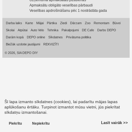
Uzņēmuma apmaksātas pusdienas
Apmaksātu obligāto veselības pārbaudi
Veselības apdrošināšanu pēc 1 nostrādāta gada
Darba laiks
Karte
Mājai
Pārtika
Ziedi
Dārzam
Zoo
Remontam
Būvei
Skolai
Atpūtai
Auto Velo
Tehnika
Pakalpojumi
DE Cafe
Darbs DEPO
Darām kopā
DEPO online
Sīkdatnes
Privātuma politika
Biežāk uzdotie jautājumi
REKVIZĪTI
© 2026, SIA DEPO DIY
Šī lapa izmanto sīkdatnes (cookies), lai padarītu mājas lapas
aplūkošanu ērtāku. Turpinot izmantot mūsu vietni, jūs piekrītat
sīkdatņu izmantošanai.
Lasīt vairāk >>
Piekrītu
Nepiekrītu