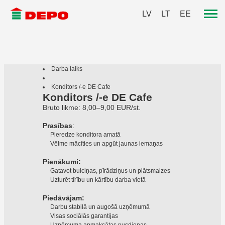
LV
LT
EE
Darba laiks
Konditors /-e DE Cafe
Konditors /-e DE Cafe
Bruto likme: 8,00–9,00 EUR/st.
Prasības
:
Pieredze konditora amatā
Vēlme mācīties un apgūt jaunas iemaņas
Pienākumi:
Gatavot bulciņas, pīrādziņus un plātsmaizes
Uzturēt tīrību un kārtību darba vietā
Piedāvājam:
Darbu stabilā un augošā uzņēmumā
Visas sociālās garantijas