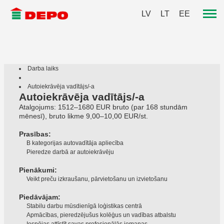
LV
LT
EE
Darba laiks
Autoiekrāvēja vadītājs/-a
Autoiekrāvēja vadītājs/-a
Atalgojums: 1512–1680 EUR bruto (par 168 stundām
mēnesī), bruto likme 9,00–10,00 EUR/st.
Prasības:
B kategorijas autovadītāja apliecība
Pieredze darbā ar autoiekrāvēju
Pienākumi:
Veikt preču izkraušanu, pārvietošanu un izvietošanu
Piedāvājam:
Stabilu darbu mūsdienīgā loģistikas centrā
Apmācības, pieredzējušus kolēģus un vadības atbalstu