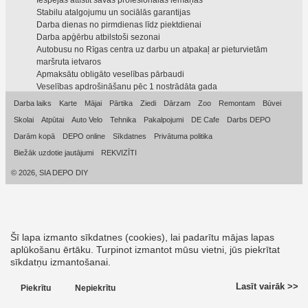
Iespējas attīstīt savas profesionālās iemaņas
Stabilu atalgojumu un sociālās garantijas
Darba dienas no pirmdienas līdz piektdienai
Darba apģērbu atbilstoši sezonai
Autobusu no Rīgas centra uz darbu un atpakaļ ar pieturvietām
maršruta ietvaros
Apmaksātu obligāto veselības pārbaudi
Veselības apdrošināšanu pēc 1 nostrādāta gada
Darba laiks
Karte
Mājai
Pārtika
Ziedi
Dārzam
Zoo
Remontam
Būvei
Skolai
Atpūtai
Auto Velo
Tehnika
Pakalpojumi
DE Cafe
Darbs DEPO
Darām kopā
DEPO online
Sīkdatnes
Privātuma politika
Biežāk uzdotie jautājumi
REKVIZĪTI
© 2026, SIA DEPO DIY
Šī lapa izmanto sīkdatnes (cookies), lai padarītu mājas lapas
aplūkošanu ērtāku. Turpinot izmantot mūsu vietni, jūs piekrītat
sīkdatņu izmantošanai.
Lasīt vairāk >>
Piekrītu
Nepiekrītu