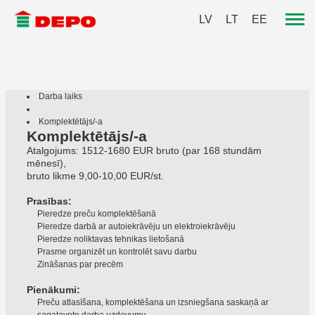
LV
LT
EE
Darba laiks
Komplektētājs/-a
Komplektētājs/-a
Atalgojums: 1512-1680 EUR bruto (par 168 stundām
mēnesī),
bruto likme 9,00-10,00 EUR/st.
Prasības:
Pieredze preču komplektēšanā
Pieredze darbā ar autoiekrāvēju un elektroiekrāvēju
Pieredze noliktavas tehnikas lietošanā
Prasme organizēt un kontrolēt savu darbu
Zināšanas par precēm
Pienākumi:
Preču atlasīšana, komplektēšana un izsniegšana saskaņā ar