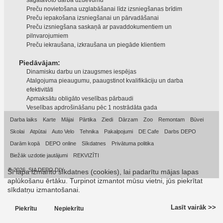
sagatavoto darba uzdevumu
Preču novietošana uzglabāšanai līdz izsniegšanas brīdim
Preču iepakošana izsniegšanai un pārvadāšanai
Preču izsniegšana saskaņā ar pavaddokumentiem un
pilnvarojumiem
Preču iekraušana, izkraušana un piegāde klientiem
Piedāvājam:
Dinamisku darbu un izaugsmes iespējas
Atalgojuma pieaugumu, paaugstinot kvalifikāciju un darba
efektivitāti
Apmaksātu obligāto veselības pārbaudi
Veselības apdrošināšanu pēc 1 nostrādāta gada
Darba laiks
Karte
Mājai
Pārtika
Ziedi
Dārzam
Zoo
Remontam
Būvei
Skolai
Atpūtai
Auto Velo
Tehnika
Pakalpojumi
DE Cafe
Darbs DEPO
Darām kopā
DEPO online
Sīkdatnes
Privātuma politika
Biežāk uzdotie jautājumi
REKVIZĪTI
© 2026, SIA DEPO DIY
Šī lapa izmanto sīkdatnes (cookies), lai padarītu mājas lapas
aplūkošanu ērtāku. Turpinot izmantot mūsu vietni, jūs piekrītat
sīkdatņu izmantošanai.
Lasīt vairāk >>
Piekrītu
Nepiekrītu