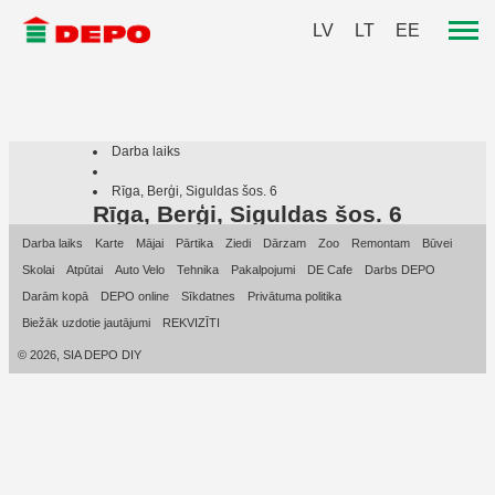
LV
LT
EE
Darba laiks
Rīga, Berģi, Siguldas šos. 6
Rīga, Berģi, Siguldas šos. 6
Darba laiks
Karte
Mājai
Pārtika
Ziedi
Dārzam
Zoo
Remontam
Būvei
Skolai
Atpūtai
Auto Velo
Tehnika
Pakalpojumi
DE Cafe
Darbs DEPO
Darām kopā
DEPO online
Sīkdatnes
Privātuma politika
Biežāk uzdotie jautājumi
REKVIZĪTI
© 2026, SIA DEPO DIY