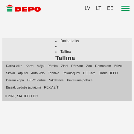
LV
LT
EE
Darba laiks
Tallina
Tallina
Darba laiks
Karte
Mājai
Pārtika
Ziedi
Dārzam
Zoo
Remontam
Būvei
Skolai
Atpūtai
Auto Velo
Tehnika
Pakalpojumi
DE Cafe
Darbs DEPO
Darām kopā
DEPO online
Sīkdatnes
Privātuma politika
Biežāk uzdotie jautājumi
REKVIZĪTI
© 2026, SIA DEPO DIY