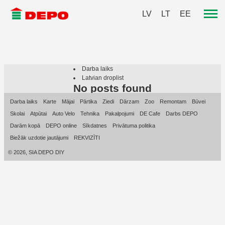
LV
LT
EE
Darba laiks
Latvian droplist
No posts found
Darba laiks
Karte
Mājai
Pārtika
Ziedi
Dārzam
Zoo
Remontam
Būvei
Skolai
Atpūtai
Auto Velo
Tehnika
Pakalpojumi
DE Cafe
Darbs DEPO
Darām kopā
DEPO online
Sīkdatnes
Privātuma politika
Biežāk uzdotie jautājumi
REKVIZĪTI
© 2026, SIA DEPO DIY