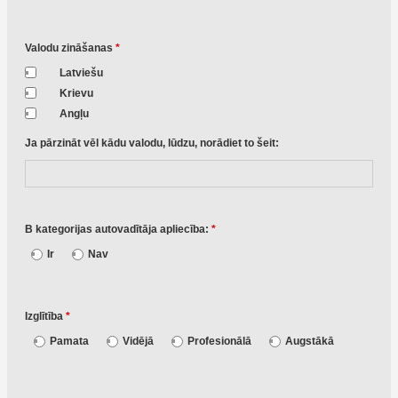
Valodu zināšanas
*
Latviešu
Krievu
Angļu
Ja pārzināt vēl kādu valodu, lūdzu, norādiet to šeit:
B kategorijas autovadītāja apliecība:
*
Ir
Nav
Izglītība
*
Pamata
Vidējā
Profesionālā
Augstākā