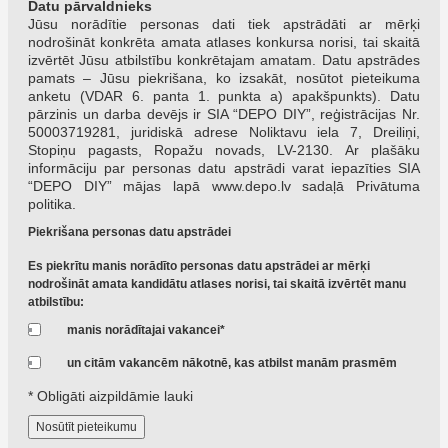
Datu pārvaldnieks
Jūsu norādītie personas dati tiek apstrādāti ar mērķi
nodrošināt konkrēta amata atlases konkursa norisi, tai skaitā
izvērtēt Jūsu atbilstību konkrētajam amatam. Datu apstrādes
pamats – Jūsu piekrišana, ko izsakāt, nosūtot pieteikuma
anketu (VDAR 6. panta 1. punkta a) apakšpunkts). Datu
pārzinis un darba devējs ir SIA “DEPO DIY”, reģistrācijas Nr.
50003719281, juridiskā adrese Noliktavu iela 7, Dreiliņi,
Stopiņu pagasts, Ropažu novads, LV-2130. Ar plašāku
informāciju par personas datu apstrādi varat iepazīties SIA
“DEPO DIY” mājas lapā
www.depo.lv
sadaļā
Privātuma
politika
.
Piekrišana personas datu apstrādei
Es piekrītu manis norādīto personas datu apstrādei ar mērķi
nodrošināt amata kandidātu atlases norisi, tai skaitā izvērtēt manu
atbilstību:
manis norādītajai vakancei*
un citām vakancēm nākotnē, kas atbilst manām prasmēm
* Obligāti aizpildāmie lauki