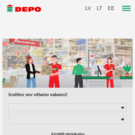
LV
LT
EE
Izvēlies sev vēlamo vakanci!
Aizpildīt pieteikumu